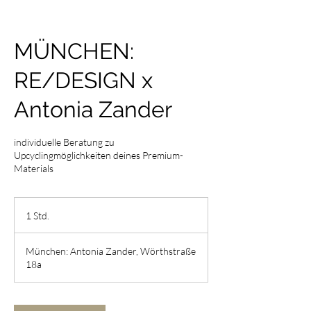
MÜNCHEN:
RE/DESIGN x
Antonia Zander
individuelle Beratung zu
Upcyclingmöglichkeiten deines Premium-
Materials
1 Std.
1
S
t
München: Antonia Zander, Wörthstraße
d
18a