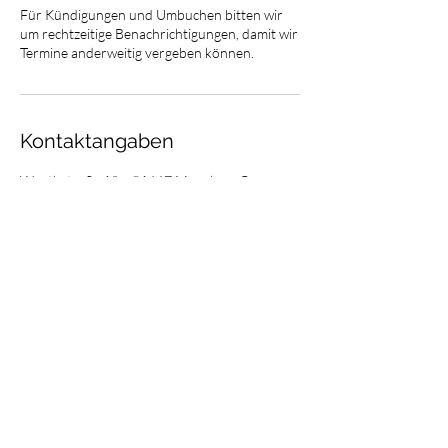
Für Kündigungen und Umbuchen bitten wir
um rechtzeitige Benachrichtigungen, damit wir
Termine anderweitig vergeben können.
Kontaktangaben
Wörthstraße 18a, 81667 München, Germany
lt@tobias-redesign.de
Newsletter
E-Mail-Adresse