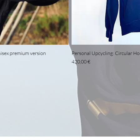
icht
Sch
nisex premium version
Personal Upcycling: Circular H
Preis
420,00 €