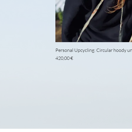
Schnellans
Personal Upcycling: Circular hoody u
Preis
420,00 €