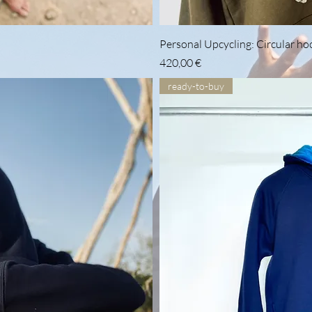
icht
Sch
Personal Upcycling: Circular h
Preis
420,00 €
ready-to-buy