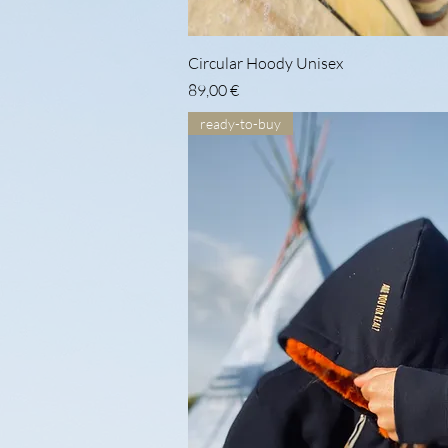
Schnellans
Circular Hoody Unisex
Preis
89,00 €
ready-to-buy