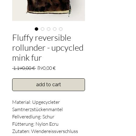
Fluffy reversible
rollunder - upcycled
mink fur
Standardpreis
Sale-
 1.190,00 € 
890,00 €
Preis
add to cart
Material: Upgecycleter
Samtnerzstückenmantel
Fellveredlung: Schur
Fütterung: Nylon Ecru
Zutaten: Wendereissverschluss