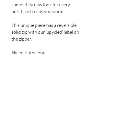
completely new look for every
outfit and keeps you warm.
This unique piece has a reversible,
solid zip with our ‘upycled’ label on
the zipper.
#keepitintheloop
RÜCKGABEPOLITIK /
RETURN POLICY
DEUTSCH
Produkte, die auf