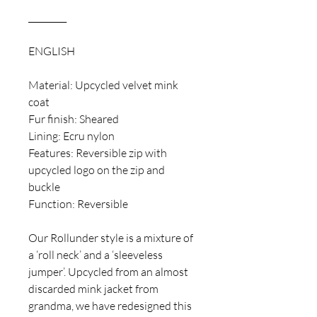
_________
ENGLISH
Material: Upcycled velvet mink
coat
Fur finish: Sheared
Lining: Ecru nylon
Features: Reversible zip with
upcycled logo on the zip and
buckle
Function: Reversible
Our Rollunder style is a mixture of
a ‘roll neck’ and a ‘sleeveless
jumper’. Upcycled from an almost
discarded mink jacket from
grandma, we have redesigned this