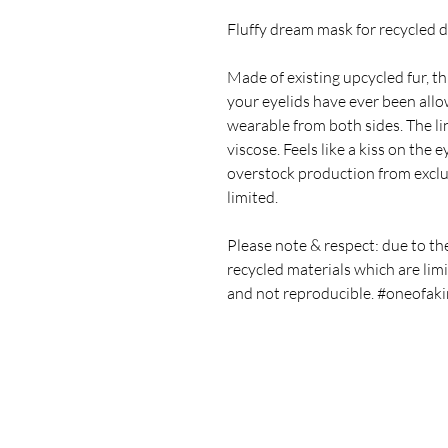
Fluffy dream mask for recycled 
Made of existing upcycled fur, th
your eyelids have ever been allow
wearable from both sides. The lin
viscose. Feels like a kiss on the 
overstock production from exclus
limited.
Please note & respect: due to th
recycled materials which are limi
and not reproducible. #oneofak