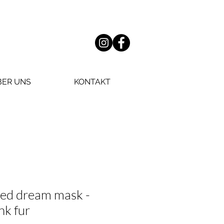
BER UNS
KONTAKT
cled dream mask -
nk fur