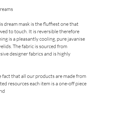
dreams
is dream mask is the fluffiest one that
ed to touch. It is reversible therefore
ing is a pleasantly cooling, pure javanise
eyelids. The fabric is sourced from
ive designer fabrics and is highly
e fact that all our products are made from
ted resources each item is a one-off piece
ind