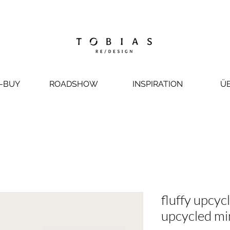
-BUY
ROADSHOW
INSPIRATION
Ü
fluffy upcy
upcycled mi