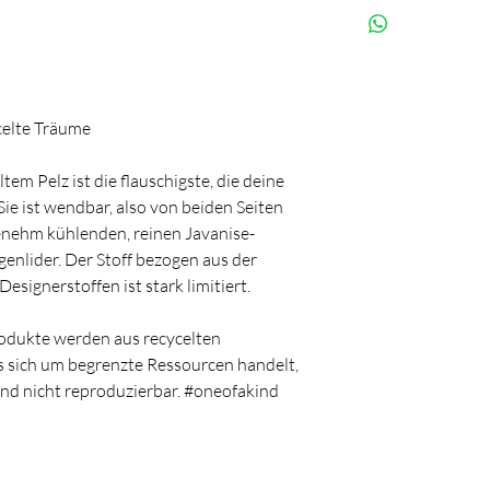
DEUTSCH
This is the most un
der Fall sein sollt
Wir sind ein fami
Surprise somebody
du den Artikel an 
gern für euch da,
fluffiness.
ENGLISH
betreffend des Ver
It is important for
meldet euch bei u
celte Träume
our products. If th
ENGLISH
contact us before
We are a family-
em Pelz ist die flauschigste, die deine
help you if you ha
Sie ist wendbar, also von beiden Seiten
regarding shipping
genehm kühlenden, reinen Javanise-
genlider. Der Stoff bezogen aus der
signerstoffen ist stark limitiert.
Produkte werden aus recycelten
es sich um begrenzte Ressourcen handelt,
k und nicht reproduzierbar. #oneofakind