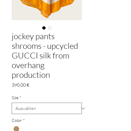
jockey pants
shrooms - upcycled
GUCCI silk from
overhang
production
Preis
390,00 €
Size
*
Color
*