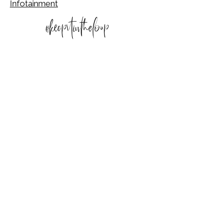
Infotainment
#keepitintheloop
info@tobias-redesign.de
Jedes RE/ DESIGN ist ein Unikat.
Preise variieren
je nach Arbeits- und
Materialaufwand.
© 2025 TOBIAS RE/DESIGN