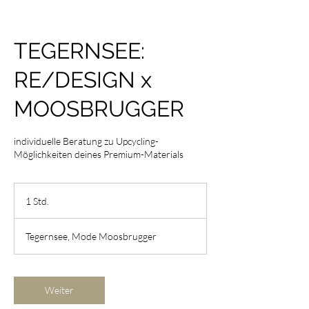
TEGERNSEE:
RE/DESIGN x
MOOSBRUGGER
individuelle Beratung zu Upcycling-
Möglichkeiten deines Premium-Materials
1 Std.
1
S
t
Tegernsee, Mode Moosbrugger
d
Weiter