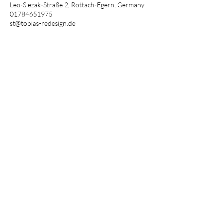
Leo-Slezak-Straße 2, Rottach-Egern, Germany
01784651975
st@tobias-redesign.de
Newsletter
E-Mail-Adresse
anmelden