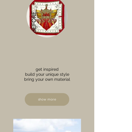
get inspired
build your unique style
bring your own material
show more