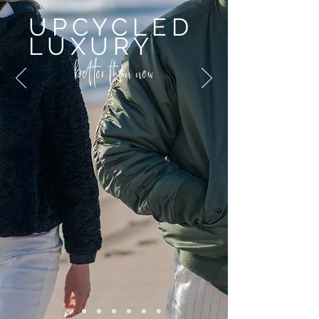
UPCYCLED
LUXURY
better than new